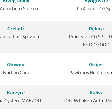
Brzeg Dolny
Bydgoszcz
Autochem Sp. z o.o.
ProClean TCG Sp.
Czeladź
Dębica
aoils-Plus Sp. z o.o.
Proclean TCG SP. J. 
EFTCO FOOD
Głowno
Grójec
Norblin Cars
Pawtrans Holding sp.
Kaczyce
Kalisz
ia Cystern MARZOLL
DRUM Polska Auto-Port