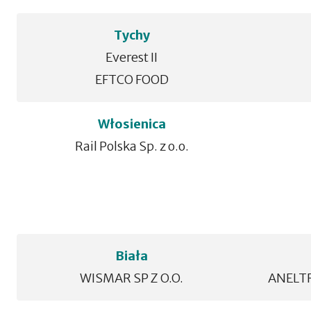
Tychy
Everest II
EFTCO FOOD
Włosienica
Rail Polska Sp. z o.o.
Biała
WISMAR SP Z O.O.
ANELTR