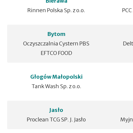
Bierawa
Rinnen Polska Sp. z o.o.
PCC 
Bytom
Oczyszczalnia Cystern PBS
Delt
EFTCO FOOD
Głogów Małopolski
Tank Wash Sp. z o.o.
Jasło
Proclean TCG SP. J. Jasło
Myjn