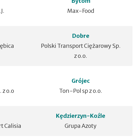
Bytom
J.
Max-Food
Dobre
Dębica
Polski Transport Ciężarowy Sp.
z o.o.
Grójec
 z o.o
Ton-Pol sp z o.o.
Kędzierzyn-Koźle
 Calisia
Grupa Azoty