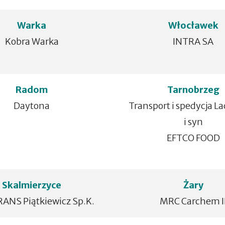
Warka
Włocławek
Kobra Warka
INTRA SA
Radom
Tarnobrzeg
Daytona
Transport i spedycja L
i syn
EFTCO FOOD
Skalmierzyce
Żary
ANS Piątkiewicz Sp.K.
MRC Carchem I