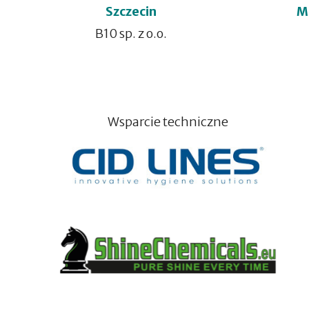
Szczecin
M
B10 sp. z o.o.
Wsparcie techniczne