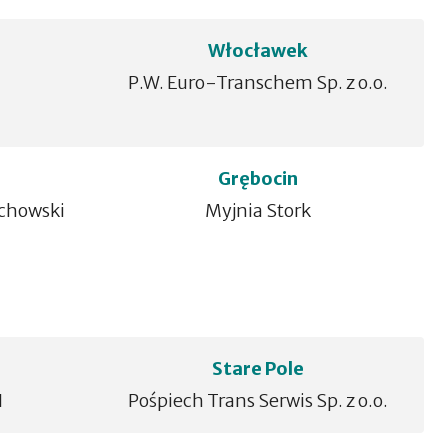
Włocławek
P.W. Euro-Transchem Sp. z o.o.
Grębocin
achowski
Myjnia Stork
Stare Pole
I
Pośpiech Trans Serwis Sp. z o.o.