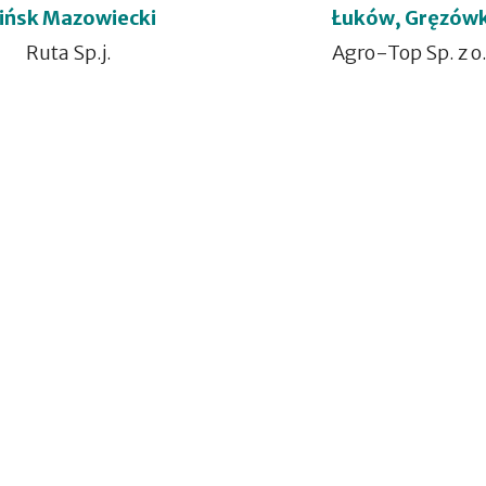
ińsk Mazowiecki
Łuków, Gręzów
Ruta Sp.j.
Agro-Top Sp. z o.