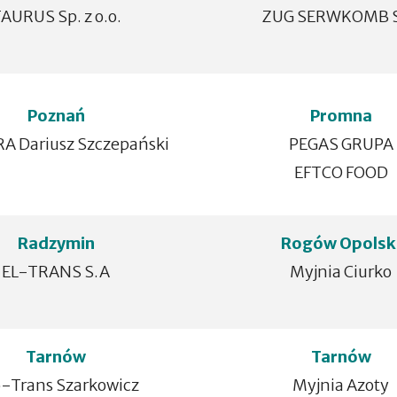
AURUS Sp. z o.o.
ZUG SERWKOMB S
Poznań
Promna
A Dariusz Szczepański
PEGAS GRUPA
EFTCO FOOD
Radzymin
Rogów Opolsk
EL-TRANS S.A
Myjnia Ciurko
Tarnów
Tarnów
o-Trans Szarkowicz
Myjnia Azoty