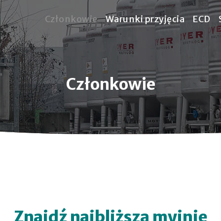
Członkowie
Warunki przyjęcia
ECD
Członkowie
Znajdź najbliższą myjnię