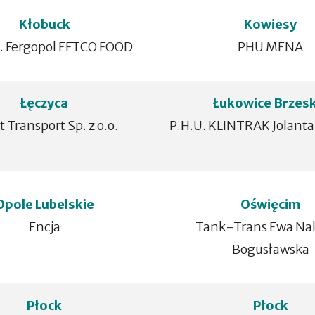
Kłobuck
Kowiesy
U. Fergopol EFTCO FOOD
PHU MENA
Łęczyca
Łukowice Brzesk
 Transport Sp. z o.o.
P.H.U. KLINTRAK Jolanta
Opole Lubelskie
Oświęcim
Encja
Tank-Trans Ewa Na
Bogusławska
Płock
Płock