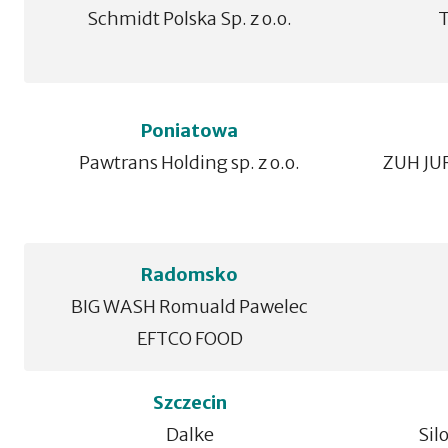
Schmidt Polska Sp. z o.o.
T
Poniatowa
Pawtrans Holding sp. z o.o.
ZUH JUR
Radomsko
BIG WASH Romuald Pawelec
EFTCO FOOD
Szczecin
Dalke
Sil